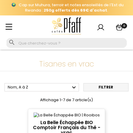
Cap sur Muhura, terroir et notes ensoleillés de l'Est du
×
Se connecter
Rwanda :
250g offerts dès 69€ d'achat
.
Automatiquement ajouté
à votre panier, jusqu'au 26 août à
Vous devez être connecté pour enregistrer les produits
16h.
0
de votre liste de souhaits.
Cap sur Muhura, terroir et notes ensoleillés de l'Est du
Rwanda :
250g offerts dès 69€ d'achat
.

Se connecter
Annuler
Tisanes en vrac

Nom, A à Z
FILTRER
Affichage 1-7 de 7 article(s)
La Belle Échappée BIO
Comptoir Français du Thé -
vrac