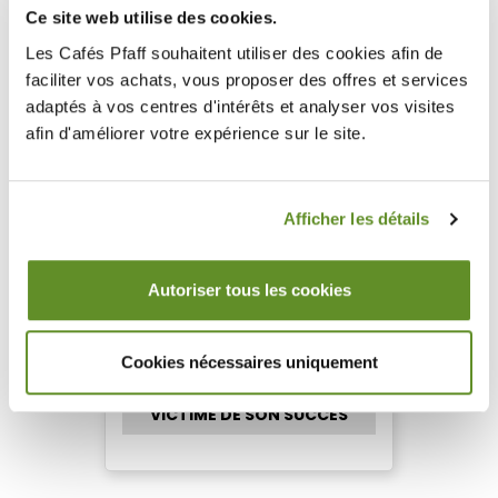
Ce site web utilise des cookies.
VICTIME DE SON SUCCÈS
Les Cafés Pfaff souhaitent utiliser des cookies afin de
faciliter vos achats, vous proposer des offres et services
adaptés à vos centres d'intérêts et analyser vos visites
afin d'améliorer votre expérience sur le site.
ÉCONOMISEZ -30%
Tisane de Noël
Afficher les détails
Boîte metal
Notes : Gourmandes, Épicées /
Boisées
Autoriser tous les cookies
Boîte métal
Les Thés Dammann
17,06 €
Cookies nécessaires uniquement
11,94 €
VICTIME DE SON SUCCÈS