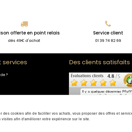
ison offerte en point relais
Service client
dès 49€ d'achat
01 39 74 82 69
t services
Des clients satisfaits
ide ?
de fidélité
-nous
er des cookies afin de faciliter vos achats, vous proposer des offres et servi
 visites afin d'améliorer votre expérience sur le site.
ts réservés |
Mentions légales
|
CGV
|
Infos cookies
|
Protection des