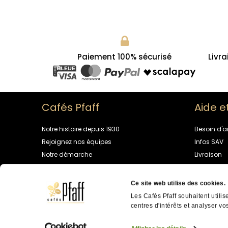
Paiement 100% sécurisé
Livra
Cafés Pfaff
Aide e
Notre histoire depuis 1930
Besoin d'a
Rejoignez nos équipes
Infos SAV
Notre démarche
Livraison
Univers café
Programme 
Contactez
Ce site web utilise des cookies.
Les Cafés Pfaff souhaitent utilis
centres d'intérêts et analyser vos
Cafés PFAFF ©
2026
- Tous droi
données personnelles