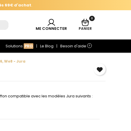
ès 69€ d'achat
.
0
ès 69€ d'achat
.
ME CONNECTER
PANIER
Solutions
PRO
Le Blog
Besoin d'aide
?
6, We8 - Jura
×
e
ffon compatible avec les modèles Jura suivants :
r