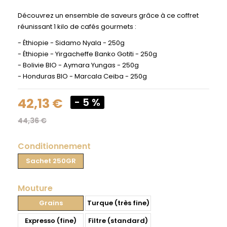
Découvrez un ensemble de saveurs grâce à ce coffret
réunissant 1 kilo de cafés gourmets :
- Éthiopie - Sidamo Nyala - 250g
- Éthiopie - Yirgacheffe Banko Gotiti - 250g
- Bolivie BIO - Aymara Yungas - 250g
- Honduras BIO - Marcala Ceiba - 250g
42,13 €
- 5 %
44,36 €
Conditionnement
Sachet 250GR
Mouture
Grains
Turque (très fine)
Expresso (fine)
Filtre (standard)