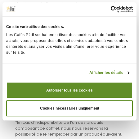
tandis que de fines notes de fruits rouges apportent
fraîcheur et complexité.
Honduras BIO - Marcala Ceiba - 250g
Ce site web utilise des cookies.
Ce café 100 % biologique offre une tasse
Les Cafés Pfaff souhaitent utiliser des cookies afin de faciliter vos
parfaitement équilibrée où la douceur du chocolat
achats, vous proposer des offres et services adaptés à vos centres
rencontre des notes de caramel et de fruits à coque.
d'intérêts et analyser vos visites afin d'améliorer votre expérience
En arrière-plan, de subtiles touches d'agrumes
sur le site.
apportent une fraîcheur délicate qui réhausse
l'ensemble.
Afficher les détails
Petite valisette
Autoriser tous les cookies
Cookies nécessaires uniquement
DLUO conseillée de 1 an
*En cas d’indisponibilité de l’un des produits
composant ce coffret, nous nous réservons la
possibilité de le remplacer par un produit équivalent,