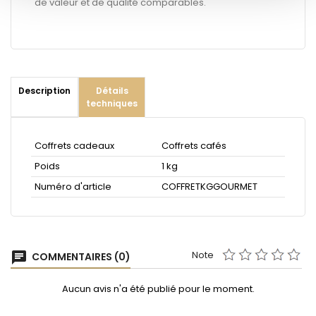
de valeur et de qualité comparables.
Description
Détails
techniques
Coffrets cadeaux
Coffrets cafés
Poids
1 kg
Numéro d'article
COFFRETKGGOURMET
Note
chat
COMMENTAIRES (0)
Aucun avis n'a été publié pour le moment.