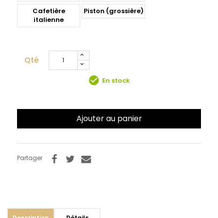
Cafetière
Piston (grossière)
italienne
Qté
check_circle
En stock
Ajouter au panier
Partager
Description
Détails