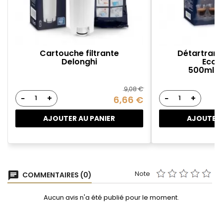
Cartouche filtrante
Détartrant
Delonghi
Ecod
500ml -
9,08 €
−
+
−
+
6,66 €
AJOUTER AU PANIER
AJOUTER 
Note
chat
COMMENTAIRES (0)
Aucun avis n'a été publié pour le moment.