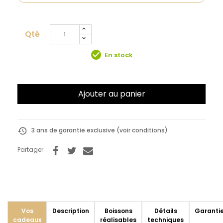
Qté
check_circle
En stock
Ajouter au panier
history
3 ans de garantie exclusive (voir conditions)
Partager
Vos
Description
Boissons
Détails
Garanti
cadeaux
réalisables
techniques