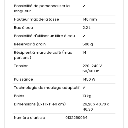
Possibilité de personnaliser la
✔
longueur
Hauteur max de la tasse
140 mm
Bac à eau
2,2 L
Possibilité d'utiliser un filtre à eau
✔
Réservoir à grain
500 g
Récipient à marc de café (max.
14
portions)
Tension
220-240 V -
50/60 Hz
Puissance
1450 W
Technologie de meulage adaptatif
✔
Poids
13 kg
Dimensions (L x H x P en cm)
26,20 x 40,70 x
46,30
Numéro d'article
0132250064