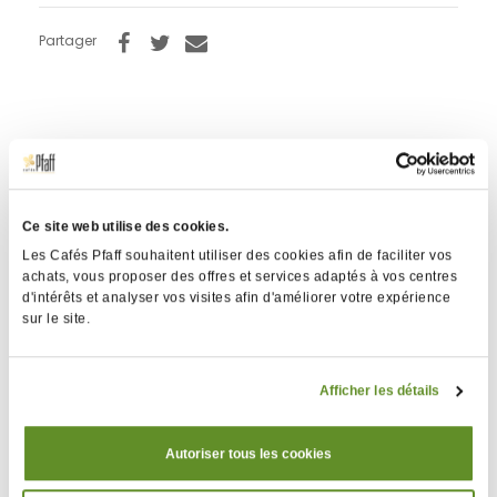
Partager
Description
Détails
techniques
Ce site web utilise des cookies.
Les Cafés Pfaff souhaitent utiliser des cookies afin de faciliter vos
Utilisez du lait froid pour des résultats optimaux
achats, vous proposer des offres et services adaptés à vos centres
Option d'auto-nettoyage
d'intérêts et analyser vos visites afin d'améliorer votre expérience
Amovible, elle permet d'être placée au réfrigérateur
sur le site.
après chaque utilisation
Afficher les détails
Autoriser tous les cookies
Description
Détails
techniques