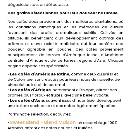
dégustation tout en délicatesse.
Des grains sélectionnés pour leur douceur naturelle
Nos cafés doux proviennent des meilleures plantations, où
les conditions climatiques et les méthodes de culture
favorisent des profils aromatiques subtils. Cultivés en
altitude, ils bénéficient d'un développement optimal des
arômes et d'une acidité maîtrisée, qui leur confère une
douceur agréable en bouche. Ces cafés proviennent
principalement de terroirs d'Amérique latine, d'Amérique
centrale, d'Afrique et de certaines régions d'Asie. Chaque
origine apporte ses spécificités :
•
Les cafés d'Amérique latine
, comme ceux du Brésil et
de Colombie, sont réputés pour leurs notes de noisette, de
chocolat au lait et de caramel.
•
Les cafés d'Afrique
, notamment d'Éthiopie, offrent des
arômes plus floraux et fruités, avec une belle vivacité.
•
Les cafés d'Asie
, souvent issus d'Indonésie, développent
une texture onctueuse et des notes légèrement épicées.
Parmi notre sélection, découvrez :
Sweet Blend - Blend Maison
•
: un assemblage 100%
Arabica, offrant des notes douces et fruitées.