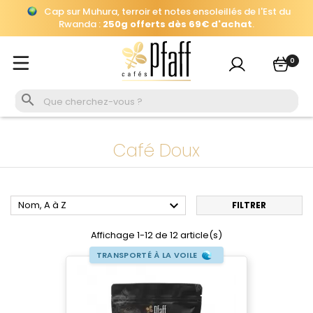
×
Automatiquement ajouté
à votre panier, jusqu'au 26 août à
Se connecter
16h.
Cap sur Muhura, terroir et notes ensoleillés de l'Est du
Vous devez être connecté pour enregistrer les produits
0
Rwanda :
250g offerts dès 69€ d'achat
.
de votre liste de souhaits.

Se connecter
Annuler
Café Doux

Nom, A à Z
FILTRER
Affichage 1-12 de 12 article(s)
TRANSPORTÉ À LA VOILE