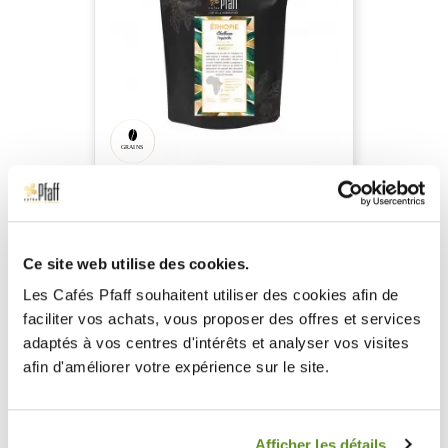
Éthiopie Yirgacheffe
Chelbesa
café en grain
Intensité du café n°2/5 : Doux
Ce site web utilise des cookies.
Famille aromatique : les
Floraux
Les Cafés Pfaff souhaitent utiliser des cookies afin de
Famille aromatique : les Fruités
faciliter vos achats, vous proposer des offres et services
adaptés à vos centres d'intérêts et analyser vos visites
12,80 €
/ 250G
afin d'améliorer votre expérience sur le site.
soit 0,43 € l'expresso
AJOUTER AU PANIER
Afficher les détails