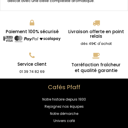
délicat avec une belle complexité aromatique.
Paiement 100% sécurisé
Livraison offerte en point
relais
dès 49€ d'achat
Service client
Torréfaction fraîcheur
et qualité garantie
01 39 74 82 69
Cafés Pfaff
Notre histoire depuis 1930
Rejoignez nos équipes
Notre démarche
Univers café