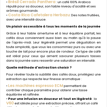
Brésil Cerrado Panthera
•
: un café 100% Arabica
réputé pour sa douceur, son faible niveau d'acidité et ses
arômes gourmands.
Costa Rica Cafetalera Herbazu
•
: Des notes fruitées,
avec une intensité douce.
Un plaisir accessible à tous les moments de la journée
Grâce à leur faible amertume et à leur équilibre parfait, les
cafés doux conviennent aussi bien au matin qu'à la pause
de l'après-midi. Leur légèreté permet une dégustation en
toute simplicité, que vous les consommiez purs ou avec une
touche de lait pour encore plus de rondeur. Ce type de café
est idéal pour ceux qui aiment savourer plusieurs tasses
dans la journée sans ressentir une saturation en intensité.
Quelle méthode d'extraction choisir ?
Pour révéler toute la subtilité des cafés doux, privilégiez une
extraction qui respecte leur finesse aromatique :
Les machines espresso ECM
•
permettent de
contrôler chaque paramètre pour obtenir une tasse
équilibrée et raffinée.
•
Pour une infusion en douceur et tout en légèreté
: la
V60
est idéale pour une extraction précise, offrant un café