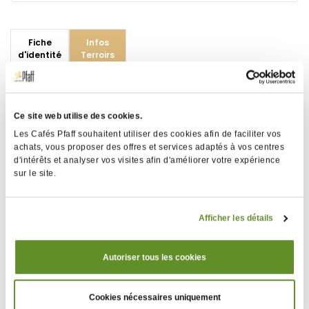
Fiche
Infos
d'identité
Terroirs
100 % Arabica, décaféiné
sans solvant
Ce site web utilise des cookies.
Les Cafés Pfaff souhaitent utiliser des cookies afin de faciliter vos
achats, vous proposer des offres et services adaptés à vos centres
Contrairement aux décaféinés vendus en
d'intérêts et analyser vos visites afin d'améliorer votre expérience
grande surface, notre décaféiné est un produit
sur le site.
100% naturel.
Il existe 2 méthodes pour enlever la molécule
Afficher les détails
de caféine.
Autoriser tous les cookies
- Procédé industriel :
Le café est plongé dans un solvant qui enlève
Cookies nécessaires uniquement