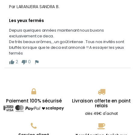
Par LARANJEIRA SANDRA B.
Les yeux fermés
Depuis quelques années maintenant nous buvons 
exclusivement ce deca.

De très beaux arômes, , un goût intense . Tous nos invités sont 
bluffés lorsque que le deca est annoncé !! A essayer les yeux 
fermés 
2
0
thumb_up
thumb_down
flag
Paiement 100% sécurisé
Livraison offerte en point
relais
dès 49€ d'achat