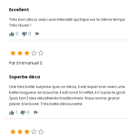
Excellent
Très bon déca, avec une intensité qui tape sur le 2ème temps. 
Très réussi !
0
0
thumb_up
thumb_down
flag
Par Emmanuel S.
Superbe déca
Une très belle surprise que ce déca, il est super bon avec une 
belle longueur en bouche, il est rond. En effet, il n'a pas le goût 
(pas bon) des décafeinés traditionnels. Nous avons grand 
plaisir à le boire. Très belle découverte. 
1
0
thumb_up
thumb_down
flag