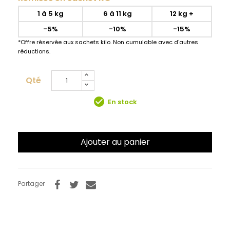
1 à 5 kg
6 à 11 kg
12 kg +
-5%
-10%
-15%
*Offre réservée aux sachets kilo. Non cumulable avec d'autres
réductions.
Qté
check_circle
En stock
Ajouter au panier
Partager