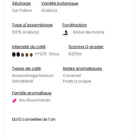
Séchage
Variété botanique
Sur Patios
Arabica
Type d'assemblage
Torréfaction
100% Arabica
Robe de moine
Intensité du café
Scoring Q grader
n°2/5 : Doux
83/100
Types de café
Notes aromatiques
Assemblage Maison
Caramel
Décaféiné
Fruits à coque
Famille aromatique
les Gourmands
DLUO conseillée de 1 an