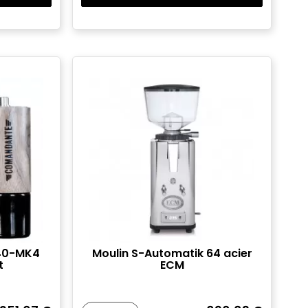
C40-MK4
Moulin S-Automatik 64 acier
t
ECM