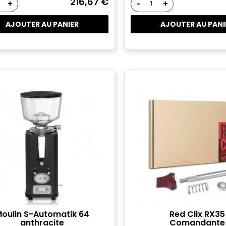
216,67 €
+
−
+
AJOUTER AU PANIER
AJOUTER AU PANI
oulin S-Automatik 64
Red Clix RX35
anthracite
Comandante