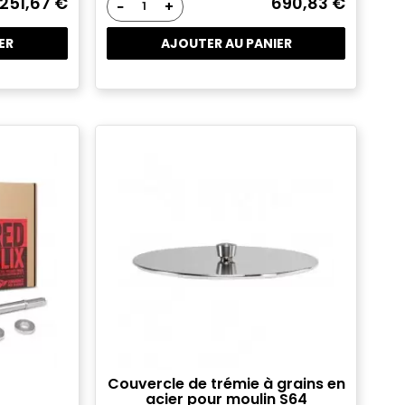
251,67 €
690,83 €
−
+
ER
AJOUTER AU PANIER
Couvercle de trémie à grains en
acier pour moulin S64