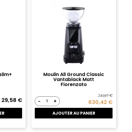
slim+
Moulin All Ground Classic
Vantablack Matt
Fiorenzato
741,67 €
29,58 €
−
+
630,42 €
ER
AJOUTER AU PANIER