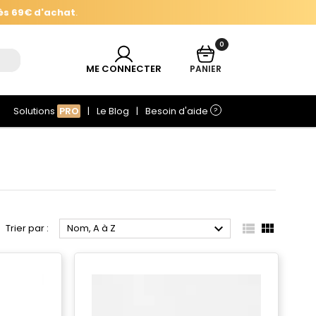
ès 69€ d'achat
.
0
ès 69€ d'achat
.
ME CONNECTER
PANIER
Solutions
PRO
Le Blog
Besoin d'aide
?



Trier par :
Nom, A à Z