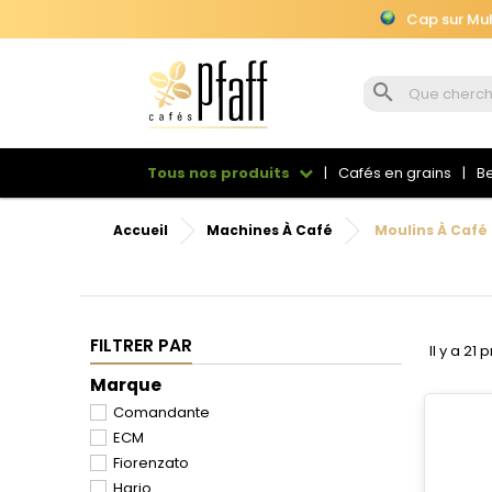
Cap sur Muhu

Cap sur Muhu
Tous nos produits
Cafés en grains
Be
Accueil
Machines À Café
Moulins À Café
FILTRER PAR
Il y a 21 
Marque
Comandante
ECM
Fiorenzato
Hario