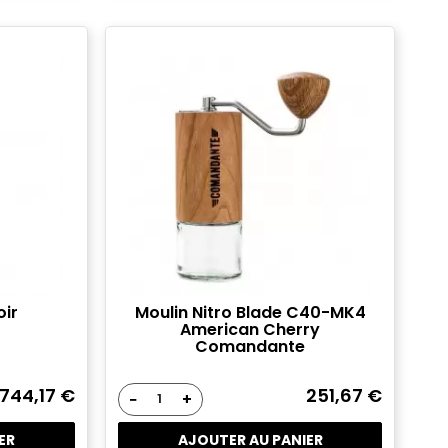
oir
Moulin Nitro Blade C40-MK4
American Cherry
Comandante
744,17 €
251,67 €
−
+
ER
AJOUTER AU PANIER