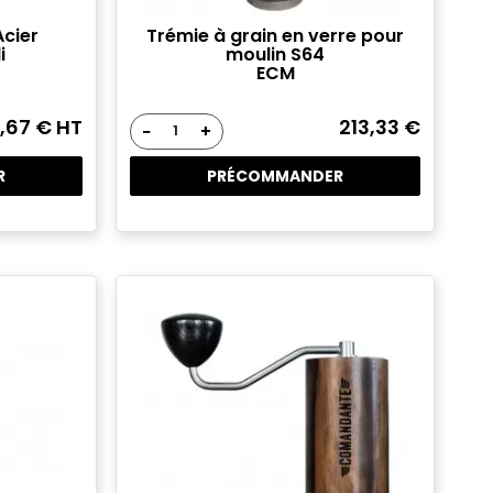
Acier
Trémie à grain en verre pour
i
moulin S64
ECM
1,67 € HT
213,33 €
−
+
R
PRÉCOMMANDER