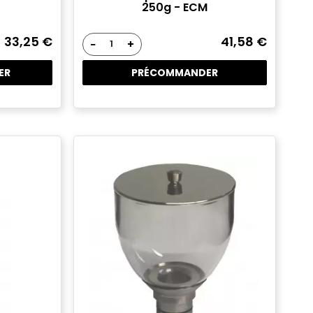
250g - ECM
33,25 €
41,58 €
−
+
ER
PRÉCOMMANDER