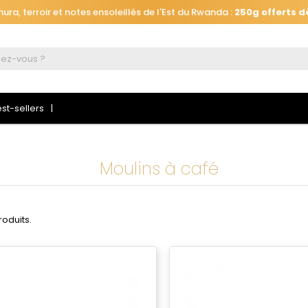
ra, terroir et notes ensoleillés de l'Est du Rwanda :
250g offerts d
Automatiquement ajouté
à votre panier, jusqu'au 26 août à 16h.
ra, terroir et notes ensoleillés de l'Est du Rwanda :
250g offerts d
st-sellers
Moulins à café
produits.