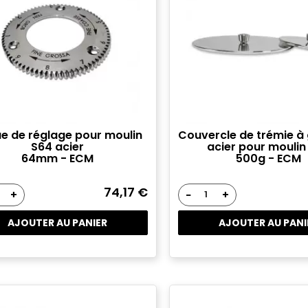
 connecter
s devez être connecté pour enregistrer les produits de votre liste d
haits.
e de réglage pour moulin
Couvercle de trémie à 
Se connecte
Annuler
S64 acier
acier pour moulin
64mm - ECM
500g - ECM
74,17 €
+
−
+
AJOUTER AU PANIER
AJOUTER AU PANI