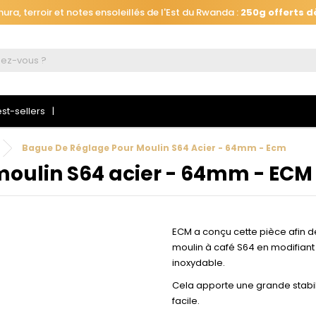
ra, terroir et notes ensoleillés de l'Est du Rwanda :
250g offerts d
Automatiquement ajouté
à votre panier, jusqu'au 26 août à 16h.
ra, terroir et notes ensoleillés de l'Est du Rwanda :
250g offerts d
st-sellers
Bague De Réglage Pour Moulin S64 Acier - 64mm - Ecm
 connecter
moulin S64 acier - 64mm - ECM
s devez être connecté pour enregistrer les produits de votre liste d
haits.
ECM a conçu cette pièce afin d
moulin à café S64 en modifian
inoxydable.
Se connecte
Annuler
Cela apporte une grande stabil
facile.