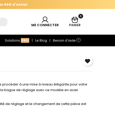
ès 69€ d'achat
.
0
ès 69€ d'achat
.
ME CONNECTER
PANIER
Solutions
PRO
Le Blog
Besoin d'aide
?
×
e
e procéder à une mise à niveau élégante pour votre
t la bague de réglage avec ce modèle en acier
r
ité de réglage et le changement de cette pièce est