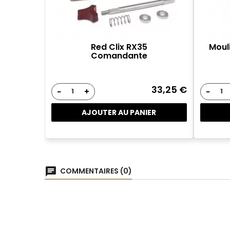
Red Clix RX35
Moul
Comandante
33,25 €
−
+
−
AJOUTER AU PANIER
chat
COMMENTAIRES (0)