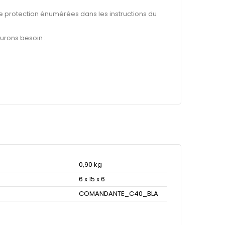
e protection énumérées dans les instructions du
aurons besoin :
0,90 kg
6 x 15 x 6
COMANDANTE_C40_BLA