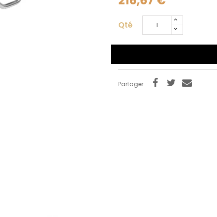
216,67 €
s devez être connecté pour enregistrer les produits de votre liste d
haits.
Qté
Se connecte
Annuler
Partager