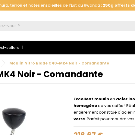
ra, terroir et notes ensoleillés de l'Est du Rwanda :
250g offerts d
Automatiquement ajouté
à votre panier, jusqu'au 26 août à 16h.
ra, terroir et notes ensoleillés de l'Est du Rwanda :
250g offerts d
st-sellers
Moulin Nitro Blade C40-Mk4 Noir - Comandante
-MK4 Noir - Comandante
Excellent moulin
en
acier in
homogène
de vos cafés ! Réa
entièrement constitué d'acier 
verre
. Parfait pour moudre vos
 connecter