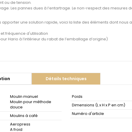
t ou de tension.
toyage. Les pannes dues à l’entartrage. Le non-respect des mesures d
 apporter une solution rapide, voici la liste des éléments dont nous 
et fréquence d'utilisation
our Hario à l’intérieur du rabat de l’emballage d’origine)
ption
Détails techniques
Moulin manuel
Poids
Moulin pour méthode
Dimensions (L x H x P en cm)
douce
Numéro d'article
Moulins à café
Aeropress
A froid