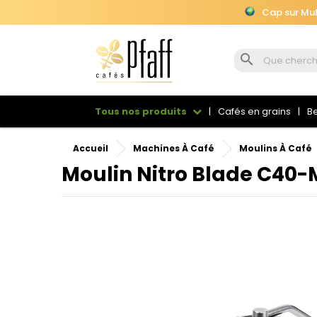
Cap sur Muhu

Cap sur Muhu
Tous nos produits
Cafés en grains
Be
Accueil
Machines À Café
Moulins À Café
Moulin Nitro Blade C40
Se