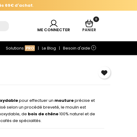
ès 69€ d'achat
.
0
ès 69€ d'achat
.
ME CONNECTER
PANIER
Solutions
PRO
Le Blog
Besoin d'aide
?
oxydable
pour effectuer un
mouture
précise et
lisé selon un procédé breveté, le moulin est
inoxydable, de
bois de chêne
100% naturel et de
 cafés de spécialités.
×