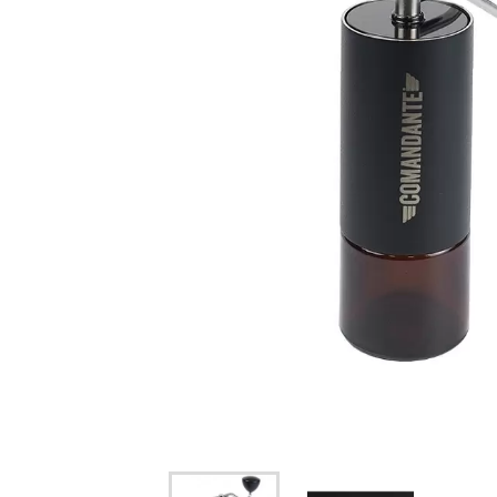
Vou
sou