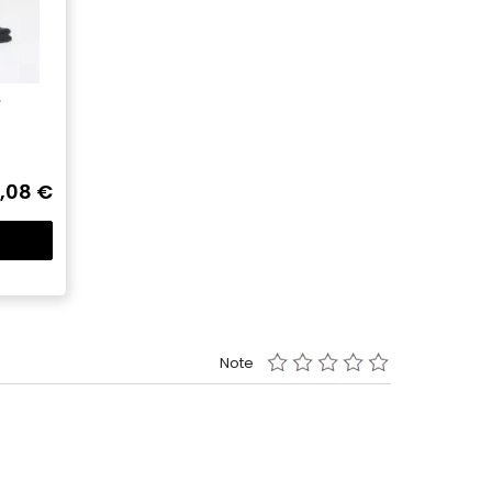
e
,08 €
Note