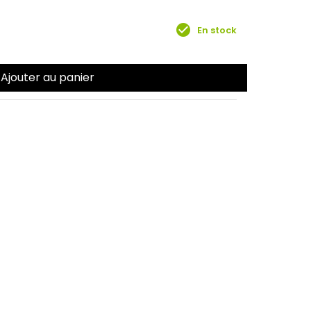
e
check_circle
En stock
Ajouter au panier
r