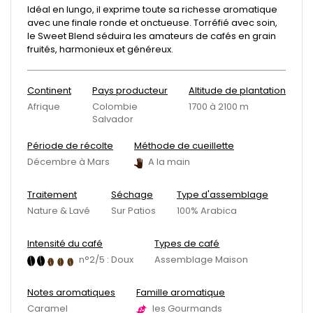
Idéal en lungo, il exprime toute sa richesse aromatique
avec une finale ronde et onctueuse. Torréfié avec soin,
le Sweet Blend séduira les amateurs de cafés en grain
fruités, harmonieux et généreux.
Continent
Pays producteur
Altitude de plantation
Afrique
Colombie
1700 à 2100 m
Salvador
Période de récolte
Méthode de cueillette
Décembre à Mars
A la main
Traitement
Séchage
Type d'assemblage
Nature & Lavé
Sur Patios
100% Arabica
Intensité du café
Types de café
n°2/5 : Doux
Assemblage Maison
Notes aromatiques
Famille aromatique
Caramel
les Gourmands