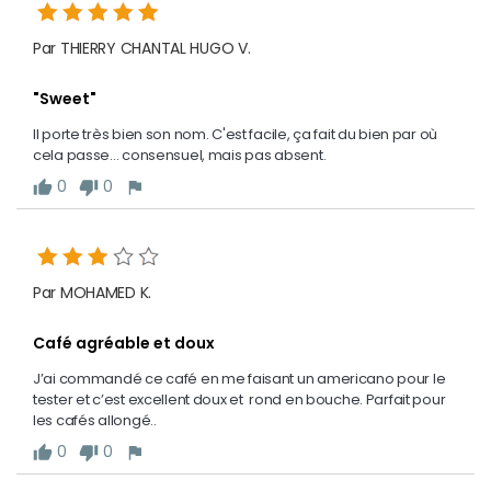
Par THIERRY CHANTAL HUGO V.
"Sweet"
Il porte très bien son nom. C'est facile, ça fait du bien par où 
cela passe... consensuel, mais pas absent. 
0
0
thumb_up
thumb_down
flag
Par MOHAMED K.
Café agréable et doux
J’ai commandé ce café en me faisant un americano pour le  
tester et c’est excellent doux et  rond en bouche. Parfait pour 
les cafés allongé.. 
0
0
thumb_up
thumb_down
flag