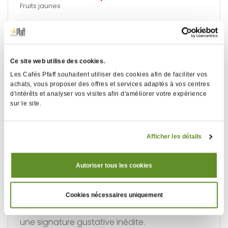
Fruits jaunes
DLUO conseillée de 1 an
Ce site web utilise des cookies.
Les Cafés Pfaff souhaitent utiliser des cookies afin de faciliter vos
achats, vous proposer des offres et services adaptés à vos centres
d'intérêts et analyser vos visites afin d'améliorer votre expérience
Fiche
Infos
sur le site.
d'identité
Terroirs
Nos assemblages café
Afficher les détails
Véritable savoir-faire maison, la création de
Autoriser tous les cookies
Blend est l’un des nombreux talents de nos
torréfacteurs qui assemblent les origines café
Cookies nécessaires uniquement
dans le but de créer un profil aromatique avec
une signature gustative inédite.