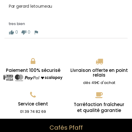
Par gerard letourneau
tres bien
0
0
thumb_up
thumb_down
flag
Paiement 100% sécurisé
Livraison offerte en point
relais
dès 49€ d'achat
Service client
Torréfaction fraîcheur
et qualité garantie
01 39 74 82 69
Cafés Pfaff