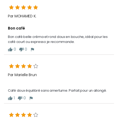
Par MOHAMED K.
Bon café
Bon café belle créma et rond doux en bouche, idéal pour les 
café court ou expresso je recommande.
0
0
thumb_up
thumb_down
flag
Par Marielle Brun
Café doux équilibré sans amertume. Parfait pour un allongé.
1
0
thumb_up
thumb_down
flag