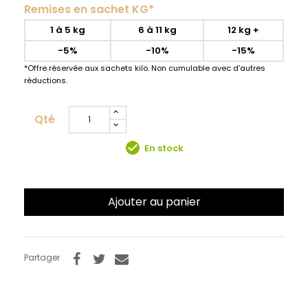
Remises en sachet KG*
1 à 5 kg
6 à 11 kg
12 kg +
-5%
-10%
-15%
*Offre réservée aux sachets kilo. Non cumulable avec d'autres
réductions.
Qté
check_circle
En stock
Ajouter au panier
Partager