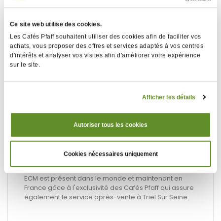
ses machines depuis 20 ans.
Le constructeur allemand effectue le développement
Ce site web utilise des cookies.
de ses machines expresso haut de gamme, de leur
conception à leur fabrication. Chaque ECM est
Les Cafés Pfaff souhaitent utiliser des cookies afin de faciliter vos
assemblée à la main ; les modèles domestiques sont
achats, vous proposer des offres et services adaptés à vos centres
fabriqués au sein de leur usine de Milan, les modèles
d'intérêts et analyser vos visites afin d'améliorer votre expérience
professionnels, eux, sortent de l'usine allemande.
sur le site.
Le design est clairement inspiré de l'esthétisme des
années 60.
Afficher les détails
Mêlant avec précision technologie, qualité de
matériaux et de fabrication, les machines ECM sont
équipées du meilleur.
Autoriser tous les cookies
A l'instar du célèbre Groupe E61, modifié et breveté
par ECM, sa cloche est en acier inoxydable,
permettant une montée en température en
Cookies nécessaires uniquement
concordance avec la chauffe de la chaudière.
ECM est présent dans le monde et maintenant en
France gâce à l'exclusivité des Cafés Pfaff qui assure
également le service après-vente à Triel Sur Seine.