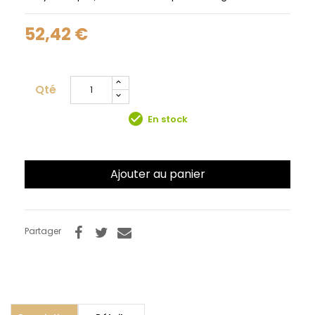
52,42 €
Qté
check_circle
En stock
Ajouter au panier
Partager