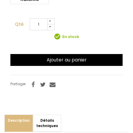
Qté
check_circle
En stock
Ajouter au panier
Partager
Description
Détails
techniques