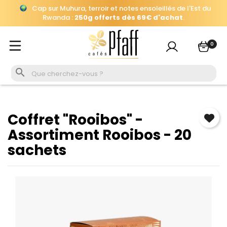
Rwanda :
250g offerts dès 69€ d'achat
.
×
Se connecter
Automatiquement ajouté
à votre panier, jusqu'au 26 août à
16h.
Vous devez être connecté pour enregistrer les produits
0
Cap sur Muhura, terroir et notes ensoleillés de l'Est du
de votre liste de souhaits.
Rwanda :
250g offerts dès 69€ d'achat
.

Se connecter
Annuler
Coffret "Rooibos" -
Assortiment Rooibos - 20
sachets