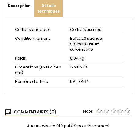
Description
Détails
techniques
Coffrets cadeaux
Coffrets tisanes
Conditionnement
Boîte 20 sachets
Sachet cristal®
suremballé
Poids
0,04 kg
Dimensions (L x H x P en
17 x 6 x 13
cm)
Numéro d'article
DA_8464
Note
chat
COMMENTAIRES (0)
Aucun avis n'a été publié pour le moment.