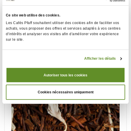
Ce site web utilise des cookies.
Les Cafés Pfaff souhaitent utiliser des cookies afin de faciliter vos
achats, vous proposer des offres et services adaptés à vos centres
Rooibos Oriental - 4 sachets.
d'intérêts et analyser vos visites afin d'améliorer votre expérience
sur le site.
Rooibos (Aspalathus linearis), écorces de bergamote,
arômes (fruit de la passion, pêche de vigne, fraise des
bois), pétales de fleur
Afficher les détails
Suggestion de préparation :
Temps d'infusion conseillé : 4/5 mn
Autoriser tous les cookies
Température d'eau conseillée : 90°C
Cookies nécessaires uniquement