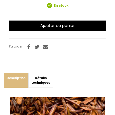
check_circle
En stock
Ajouter au panier
Partager
Description
Détails
techniques