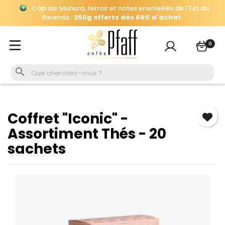
Automatiquement ajouté
à votre panier, jusqu'au 26 août à
×
Se connecter
16h.
Cap sur Muhura, terroir et notes ensoleillés de l'Est du
Vous devez être connecté pour enregistrer les produits
Rwanda :
250g offerts dès 69€ d'achat
.
0
de votre liste de souhaits.

Se connecter
Annuler
Coffret "Iconic" -
Assortiment Thés - 20
sachets