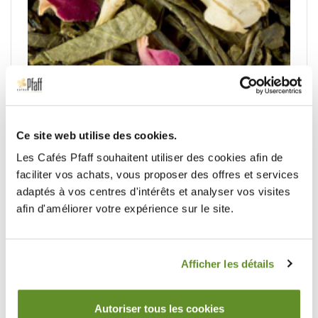
Ce site web utilise des cookies.
Les Cafés Pfaff souhaitent utiliser des cookies afin de
Bali, thé vert - 4 sachets.
faciliter vos achats, vous proposer des offres et services
adaptés à vos centres d'intérêts et analyser vos visites
Thé vert et thé vert au jasmin (Camellia sinensis),
afin d'améliorer votre expérience sur le site.
pétales de fleur, arômes (litchi, pamplemousse, pêche
de vigne) et huile essentielle de rose
Un thé vert à l’alliance parfaite de notes fruitées et
fleuries.
Afficher les détails
Suggestion de préparation :
Temps d'infusion conseillé : 3/4 mn
Autoriser tous les cookies