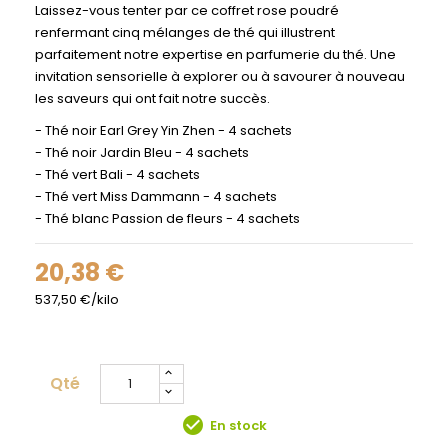
Laissez-vous tenter par ce coffret rose poudré
renfermant cinq mélanges de thé qui illustrent
parfaitement notre expertise en parfumerie du thé. Une
invitation sensorielle à explorer ou à savourer à nouveau
les saveurs qui ont fait notre succès.
- Thé noir Earl Grey Yin Zhen - 4 sachets
- Thé noir Jardin Bleu - 4 sachets
- Thé vert Bali - 4 sachets
- Thé vert Miss Dammann - 4 sachets
- Thé blanc Passion de fleurs - 4 sachets
20,38 €
537,50 €/kilo
Qté
check_circle
En stock