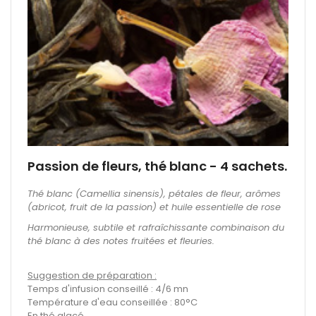
Passion de fleurs, thé blanc - 4 sachets.
Thé blanc (Camellia sinensis), pétales de fleur, arômes
(abricot, fruit de la passion) et huile essentielle de rose
Harmonieuse, subtile et rafraîchissante combinaison du
thé blanc à des notes fruitées et fleuries.
Suggestion de préparation :
Temps d'infusion conseillé : 4/6 mn
Température d'eau conseillée : 80°C
En thé glacé