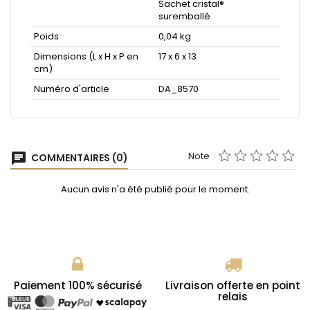
Sachet cristal®
suremballé
Poids
0,04 kg
Dimensions (L x H x P en
17 x 6 x 13
cm)
Numéro d'article
DA_8570
Note
chat
COMMENTAIRES (0)
Aucun avis n'a été publié pour le moment.
Paiement 100% sécurisé
Livraison offerte en point
relais