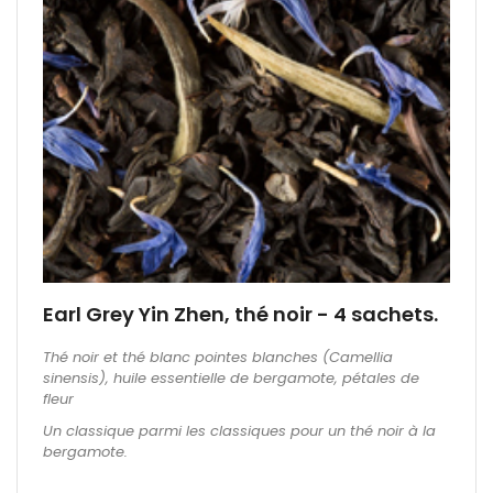
Earl Grey Yin Zhen, thé noir - 4 sachets.
Thé noir et thé blanc pointes blanches (Camellia
sinensis), huile essentielle de bergamote, pétales de
fleur
Un classique parmi les classiques pour un thé noir à la
bergamote.