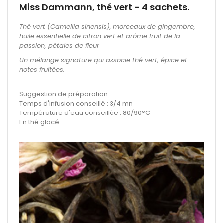
Miss Dammann, thé vert - 4 sachets.
Thé vert (Camellia sinensis), morceaux de gingembre,
huile essentielle de citron vert et arôme fruit de la
passion, pétales de fleur
Un mélange signature qui associe thé vert, épice et
notes fruitées.
Suggestion de préparation :
Temps d'infusion conseillé : 3/4 mn
Température d'eau conseillée : 80/90°C
En thé glacé