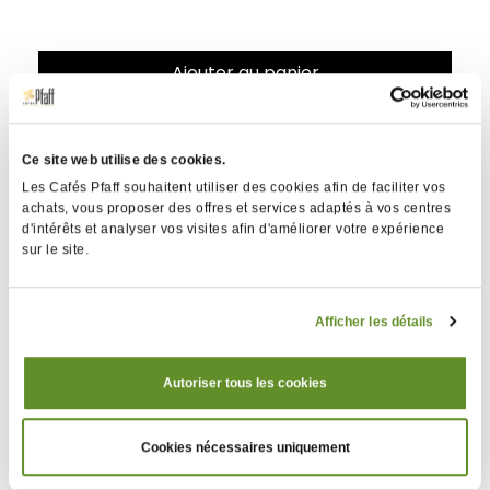
Ajouter au panier
Partager
Ce site web utilise des cookies.
Les Cafés Pfaff souhaitent utiliser des cookies afin de faciliter vos
achats, vous proposer des offres et services adaptés à vos centres
d'intérêts et analyser vos visites afin d'améliorer votre expérience
sur le site.
Détails
techniques
Afficher les détails
Accessoires
Consommables
Autoriser tous les cookies
d'entretien
Type d'extraction
Dripper
Cookies nécessaires uniquement
Poids
0,90 kg