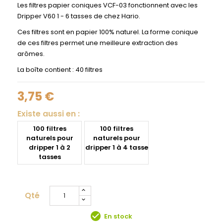
Les filtres papier coniques VCF-03 fonctionnent avec les
Dripper V60 1 - 6 tasses de chez Hario.
Ces filtres sont en papier 100% naturel. La forme conique
de ces filtres permet une meilleure extraction des
arômes.
La boîte contient : 40 filtres
3,75 €
Existe aussi en :
100 filtres
100 filtres
naturels pour
naturels pour
dripper 1 à 2
dripper 1 à 4 tasse
tasses
Qté
check_circle
En stock