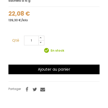
sachets à 15 g
22,08 €
139,30 €/kilo
Qté
check_circle
En stock
Ajouter au panier
Partager