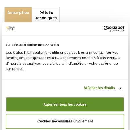
Description
Détails
techniques
Utilisation :
- Nettoie les disques de meulage des huiles de café,
Ce site web utilise des cookies.
des odeurs et des saveurs résiduelles
Les Cafés Pfaff souhaitent utiliser des cookies afin de faciliter vos
- Fabriqué à partir de matériaux naturels sans danger
achats, vous proposer des offres et services adaptés à vos centres
pour les aliments
d'intérêts et analyser vos visites afin d'améliorer votre expérience
- Une utilisation régulière réduit les réparations
sur le site.
Afficher les détails
Description
Détails
techniques
Autoriser tous les cookies
Type d'entretien
Nettoyant
Cookies nécessaires uniquement
Poids
0,19 kg