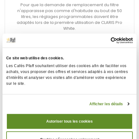
Pour que la demande de remplacement du filtre
n'apparaisse pas comme d'habitude au bout de 50
litres, les réglages programmables doivent être
adaptés lors de la première utilisation de CLARIS Pro
White.
Seul un partenaire de service agréé JURA peut
procéder à cette opération.
Domaine d'application:
Ce site web utilise des cookies.
CLARIS Pro White est idéale pour toutes les machines
Les Cafés Pfaff souhaitent utiliser des cookies afin de faciliter vos
automatiques à café à deux broyeurs JURA (IMPRESSA
achats, vous proposer des offres et services adaptés à vos centres
X9 Win, IMPRESSA X9 et IMPRESSA X7).
d'intérêts et analyser vos visites afin d'améliorer votre expérience
sur le site.
Afficher les détails
Autoriser tous les cookies