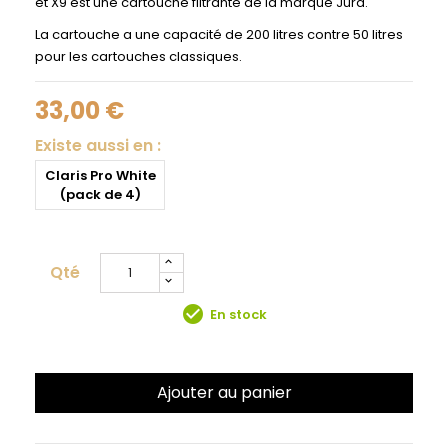
et X9 est une cartouche filtrante de la marque Jura.
La cartouche a une capacité de 200 litres contre 50 litres
pour les cartouches classiques.
33,00 €
Existe aussi en :
Claris Pro White
(pack de 4)
Qté
check_circle
En stock
Ajouter au panier