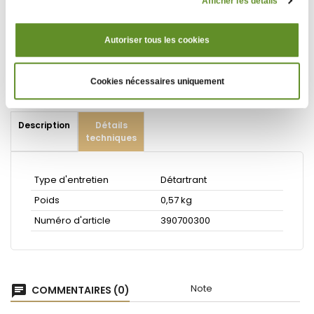
Afficher les détails
Consignes de sécurité : lisez toujours l’étiquette et les
informations sur le produit avant utilisation !
Autoriser tous les cookies
Contenance : 500 ml
Cookies nécessaires uniquement
Description
Détails
techniques
Type d'entretien
Détartrant
Poids
0,57 kg
Numéro d'article
390700300
Note
chat
COMMENTAIRES (0)