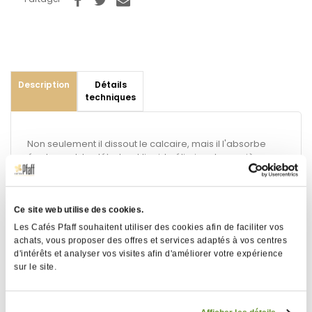
Description
Détails
techniques
Non seulement il dissout le calcaire, mais il l'absorbe
également. Le détartrant liquide élimine de manière
fiable le calcaire de la machine entièrement
automatique pendant le nettoyage.
• Très efficace
• Dissout le calcaire sans laisser de résidus
Ce site web utilise des cookies.
• Respectueux des matériaux et sans danger pour les
Les Cafés Pfaff souhaitent utiliser des cookies afin de faciliter vos
aliments
achats, vous proposer des offres et services adaptés à vos centres
Utilisez le
filtre à eau fraîche CLARIS
avec votre machine
d'intérêts et analyser vos visites afin d'améliorer votre expérience
à café entièrement automatique - vous devrez ainsi
sur le site.
détartrer moins souvent votre machine à café
entièrement automatique. Bouteille fabriquée à partir de
PET 100 % recyclé.