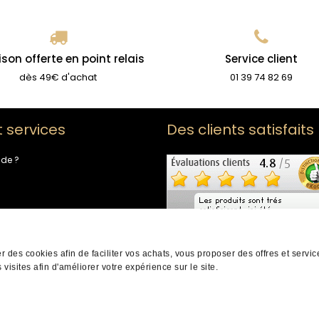
ison offerte en point relais
Service client
dès 49€ d'achat
01 39 74 82 69
t services
Des clients satisfaits
ide ?
de fidélité
-nous
er des cookies afin de faciliter vos achats, vous proposer des offres et servi
 visites afin d'améliorer votre expérience sur le site.
ts réservés |
Mentions légales
|
CGV
|
Infos cookies
|
Protection des