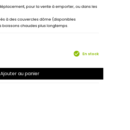
n déplacement, pour la vente à emporter, ou dans les
ociés à des couvercles dôme (disponibles
s boissons chaudes plus longtemps.
check_circle
En stock
Ajouter au panier