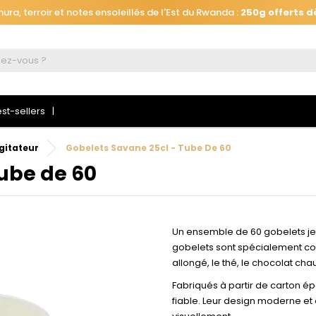
ra, terroir et notes ensoleillés de l'Est du Rwanda :
250g offerts d
Automatiquement ajouté
à votre panier, jusqu'au 26 août à 16h.
ra, terroir et notes ensoleillés de l'Est du Rwanda :
250g offerts d
st-sellers
Agitateur
Gobelets Savane 25cl - Tube De 60
 connecter
tube de 60
s devez être connecté pour enregistrer les produits de votre liste d
haits.
Un ensemble de 60 gobelets jet
gobelets sont spécialement con
allongé, le thé, le chocolat ch
Se connecte
Annuler
Fabriqués à partir de carton épa
fiable. Leur design moderne et 