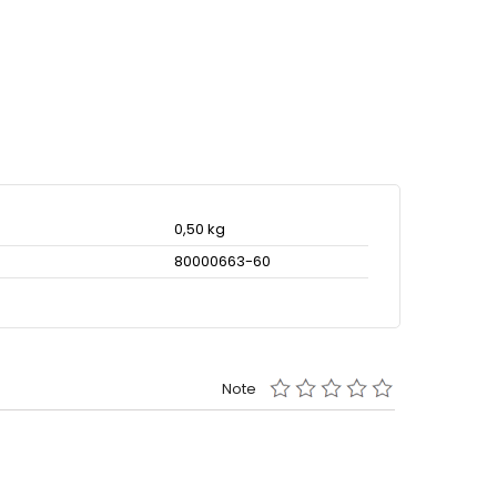
0,50 kg
80000663-60
Note