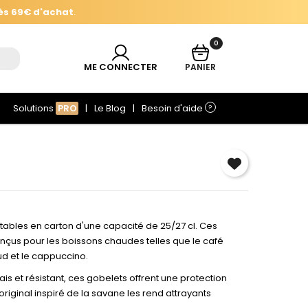
ès 69€ d'achat
.
0
ès 69€ d'achat
.
ME CONNECTER
PANIER
Solutions
PRO
Le Blog
Besoin d'aide
?
×
e
ables en carton d'une capacité de 25/27 cl. Ces
çus pour les boissons chaudes telles que le café
aud et le cappuccino.
r
is et résistant, ces gobelets offrent une protection
original inspiré de la savane les rend attrayants