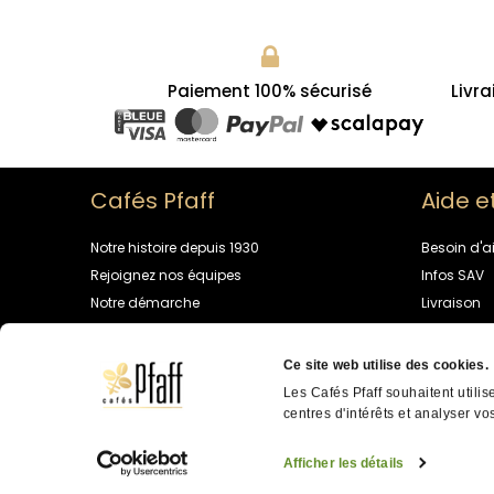
Paiement 100% sécurisé
Livra
Cafés Pfaff
Aide e
Notre histoire depuis 1930
Besoin d'a
Rejoignez nos équipes
Infos SAV
Notre démarche
Livraison
Univers café
Programme 
Contactez
Ce site web utilise des cookies.
Les Cafés Pfaff souhaitent utilis
centres d'intérêts et analyser vos
Cafés PFAFF ©
2026
- Tous droi
données personnelles
Afficher les détails