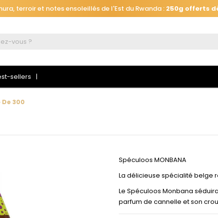
ra, terroir et notes ensoleillés de l'Est du Rwanda :
250g offerts d
Automatiquement ajouté
à votre panier, jusqu'au 26 août à 16h.
ra, terroir et notes ensoleillés de l'Est du Rwanda :
250g offerts d
st-sellers
e De 300
 connecter
Spéculoos MONBANA
La délicieuse spécialité belge 
s devez être connecté pour enregistrer les produits de votre liste d
haits.
Le Spéculoos Monbana séduira 
parfum de cannelle et son crous