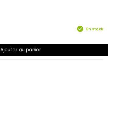
r
check_circle
En stock
Ajouter au panier