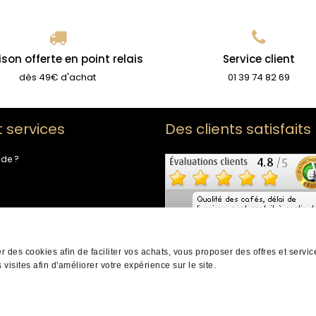
ison offerte en point relais
Service client
dès 49€ d'achat
01 39 74 82 69
t services
Des clients satisfaits
ide ?
de fidélité
-nous
er des cookies afin de faciliter vos achats, vous proposer des offres et servi
 visites afin d'améliorer votre expérience sur le site.
ts réservés |
Mentions légales
|
CGV
|
Infos cookies
|
Protection des