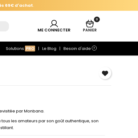
ès 69€ d'achat
.
0
ès 69€ d'achat
.
ME CONNECTER
PANIER
Solutions
PRO
Le Blog
Besoin d'aide
?
×
revisitée par Monbana.
e
tous les amateurs par son goût authentique, son
tillant.