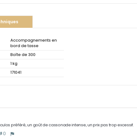
chniques
Accompagnements en
bord de tasse
Boîte de 300
1 kg
171041
ulos préféré, un goût de cassonade intense, un prix pas trop excessif.
0
down
flag