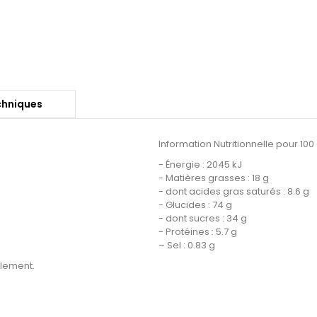
chniques
Information Nutritionnelle pour 100 
- Énergie : 2045 kJ
- Matières grasses : 18 g
- dont acides gras saturés : 8.6 g
- Glucides : 74 g
- dont sucres : 34 g
- Protéines : 5.7 g
– Sel : 0.83 g
llement.