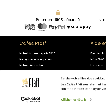
Paiement 100% sécurisé
Livra
Cafés Pfaff
Aide e
Notre histoire depuis 1930
Besoin d'a
Rejoignez nos équipes
Infos SAV
Notre démarche
Livraison
Univers café
Programme 
Contactez
Ce site web utilise des cookies.
Les Cafés Pfaff souhaitent utilis
centres d'intérêts et analyser vos
Cafés PFAFF ©
2026
- Tous droi
données personnelles
Afficher les détails