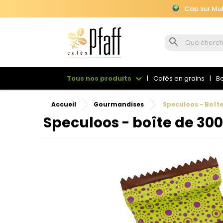
Cap sur Muhu

Cap sur Muhu
Tous nos produits
Cafés en grains
Be
Accueil
Gourmandises
Speculoos - Boît
Speculoos - boîte de 300
Se
Vou
sou