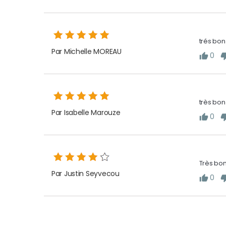
trés bon
Par Michelle MOREAU
0
thumb_up
thumb_
très bon
Par Isabelle Marouze
0
thumb_up
thumb_
Très bon
Par Justin Seyvecou
0
thumb_up
thumb_