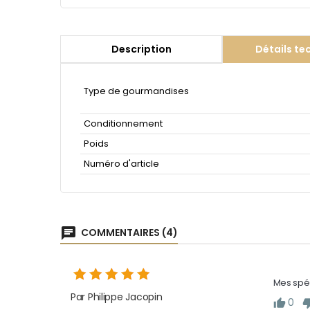
Description
Détails te
Type de gourmandises
Conditionnement
Poids
Numéro d'article
chat
COMMENTAIRES (4)
Mes spéc
Par Philippe Jacopin
0
thumb_up
thumb_