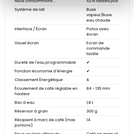
Nous consommons ...
10/15 tasses/jour
Système de lait
Buse
vapeur/Buse
eau chaude
Interface / Écran
Pictos avec
écran
Visuel écran
Ecran de
commande
tactile
Dureté de l'eau programmable
✔
Fonction économie d'énergie
✔
Classement Énergétique
A
Écoulement de café réglable en
84 - 135 mm
hauteur
Bac à eau
1,8 L
Réservoir à grain
300 g
Récipient à marc de café (max.
14
portions)
Nous voulons utiliser du ...
Café en grain et