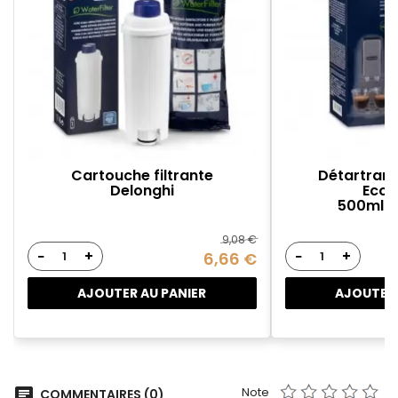
Cartouche filtrante
Détartrant
Delonghi
Ecod
500ml -
9,08 €
−
+
−
+
6,66 €
AJOUTER AU PANIER
AJOUTER 
Note
chat
COMMENTAIRES (0)