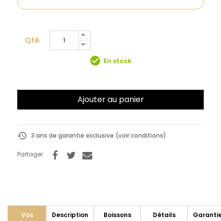
Qté
check_circle
En stock
Ajouter au panier
history
3 ans de garantie exclusive (voir conditions)
Partager
Vos
Description
Boissons
Détails
Garanti