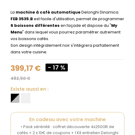
La
machine à café automatique
Delonghi Dinamica
FEB 3535.B
est facile d'utilisation, permet de programmer
6 boissons différentes
en façade et dispose du "
My
Menu
" dans lequel vous pourrez paramétrer autrement
vos boissons cafés.
Son design intégralement noir s'intégrera parfaitement
dans votre cuisine.
399,17 €
- 17 %
482,50 €
Existe aussi en :
En cadeau avec votre machine
• Pack sérénité : coffret découverte 4x250GR de
cafés + 2 x 10€ de coupons + 1 Kit entretien Delonghi