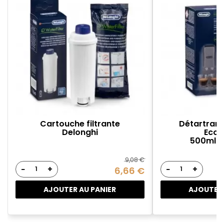
Cartouche filtrante
Détartrant
Delonghi
Ecod
500ml -
9,08 €
−
+
−
+
6,66 €
AJOUTER AU PANIER
AJOUTER 