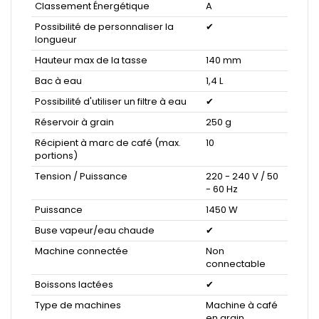
Classement Énergétique
A
Possibilité de personnaliser la
✔
longueur
Hauteur max de la tasse
140 mm
Bac à eau
1,4 L
Possibilité d'utiliser un filtre à eau
✔
Réservoir à grain
250 g
Récipient à marc de café (max.
10
portions)
Tension / Puissance
220 - 240 V / 50
- 60 Hz
Puissance
1450 W
Buse vapeur/eau chaude
✔
Machine connectée
Non
connectable
Boissons lactées
✔
Type de machines
Machine à café
en grain