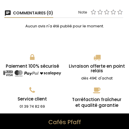
Note
chat
COMMENTAIRES (0)
Aucun avis n'a été publié pour le moment.
Paiement 100% sécurisé
Livraison offerte en point
relais
dès 49€ d'achat
Service client
Torréfaction fraîcheur
et qualité garantie
01 39 74 82 69
Cafés Pfaff