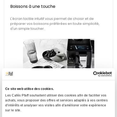
Boissons à une touche
L'écran tactile intuitif vous permet de choisir et de
préparer vos boissons préférées en toute simplicité,
d'un simple toucher.
Ce site web utilise des cookies.
Carafe à lait avec Technologie LatteCrema Hot
Les Cafés Pfaff souhaitent utiliser des cookies afin de faciliter vos
achats, vous proposer des offres et services adaptés à vos centres
d'intérêts et analyser vos visites afin d'améliorer votre expérience
Profitez d'une mousse de lait riche et onctueuse à la
sur le site.
température idéale, garantissant des résultats délicieux
dans votre tasse. De plus, notre système de nettoyage