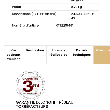
Poids
9,70 kg
Dimensions (L x H x P en cm)
24,50 x 38,50 x
43
Numéro d'article
0132215491
Vos
Description
Boissons
Détails
Garanti
cadeaux
réalisables
techniques
exclusifs
GARANTIE DELONGHI - RÉSEAU
TORRÉFACTEURS