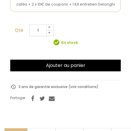
cafés + 2 x 10€ de coupons + 1 Kit entretien Delonghi
Qté
check_circle
En stock
Ajouter au panier
history
3 ans de garantie exclusive (voir conditions)
Partager