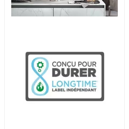
LONGTIME®
Développé par Ethikis ad Civis, ce label
indépendant vise à garantir que les produits
certifiés sont fiables, réparables et conçus
pour durer dans le temps. Après évaluation
d’un auditeur tiers sur les thèmes de la
conception, de la réparabilité et du service
après-vente, DeLonghi a obtenu le label
LONGTIME® pour ses principales gammes
d'expresso broyeurs.