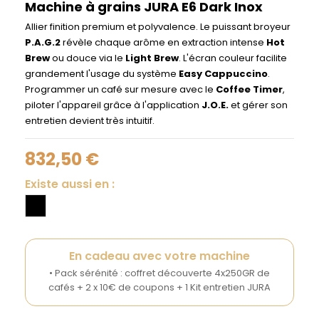
Machine à grains JURA E6 Dark Inox
Allier finition premium et polyvalence. Le puissant broyeur
P.A.G.2
révèle chaque arôme en extraction intense
Hot
Brew
ou douce via le
Light Brew
. L'écran couleur facilite
grandement l'usage du système
Easy Cappuccino
.
Programmer un café sur mesure avec le
Coffee Timer
,
piloter l'appareil grâce à l'application
J.O.E.
et gérer son
entretien devient très intuitif.
832,50 €
Existe aussi en :
En cadeau avec votre machine
• Pack sérénité : coffret découverte 4x250GR de
cafés + 2 x 10€ de coupons + 1 Kit entretien JURA