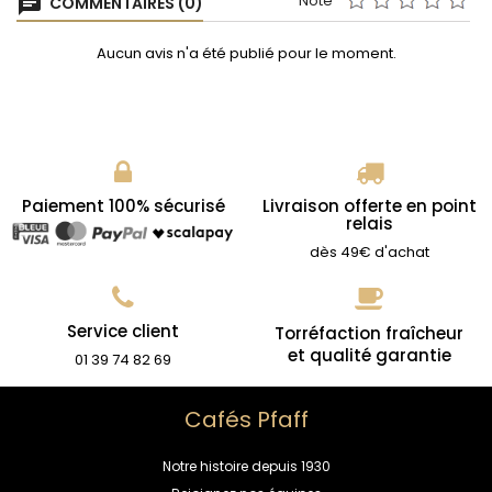
Note
chat
COMMENTAIRES (0)
Aucun avis n'a été publié pour le moment.
Paiement 100% sécurisé
Livraison offerte en point
relais
dès 49€ d'achat
Service client
Torréfaction fraîcheur
et qualité garantie
01 39 74 82 69
Cafés Pfaff
Notre histoire depuis 1930