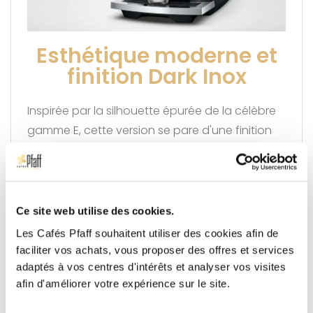
Esthétique moderne et
finition Dark Inox
Inspirée par la silhouette épurée de la célèbre
gamme E, cette version se pare d'une finition
Dark Inox qui lui confère un look contemporain
et raffiné. Ses formes géométriques et ses
lignes précises mettent en valeur la qualité des
matériaux. Sublimée par des touches de
Ce site web utilise des cookies.
chrome discrètes, cette machine à grains
Les Cafés Pfaff souhaitent utiliser des cookies afin de
s'intègre naturellement dans toutes les cuisines
faciliter vos achats, vous proposer des offres et services
tout en garantissant une grande durabilité.
adaptés à vos centres d'intérêts et analyser vos visites
afin d'améliorer votre expérience sur le site.