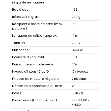
réglable en hauteur
Bac à eau
1,9 L
Réservoir à grain
280 g
Récipient à marc de café (max.
16
portions)
Longueur du câble (approx.)
1,1 m
Tension
230 V
Puissance
1450 W
Intensité du courant
10 A
Puissance en mode veille
0 W
Niveau d'intensité café
10 niveaux
Finesse de mouture réglable
7 niveaux
Détection automatique du filtre
✔
Poids
9,70 kg
Dimensions (L x H x P en cm)
27 x 34,80 x
44,60