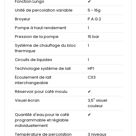
Fonction Lungo
✔
Unité de percolation variable
5 - 16g
Broyeur
P.A.G.2
Pompe à haut rendement
1
Pression de la pompe
15 bar
Système de chauffage du bloc
1
thermique
Circuits de liquides
1
Technologie système de lait
HP1
Écoulement de lait
CX3
interchangeable
Réservoir pour café moulu
✔
Visuel écran
3,5" visuel
couleur
Quantité d'eau pour le café
✔
programmable et réglable
individuellement
Température de percolation
3 niveaux