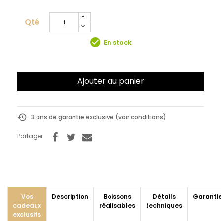
Qté
check_circle
En stock
Ajouter au panier
history
3 ans de garantie exclusive (voir conditions)
Partager
Vos
Description
Boissons
Détails
Garanti
cadeaux
réalisables
techniques
exclusifs