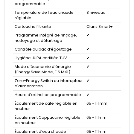
programmable
Température de l'eau chaude
3 niveaux
réglable
Cartouche filtrante
Claris Smart+
Programme intégré de rinçage,
✔
nettoyage et détartrage
Contrôle du bac d’égouttage
✔
Hygiène JURA certifiée TÜV
✔
Mode d’économie d’énergie
✔
(Energy Save Mode, E.S.M.©)
Zero-Energy Switch ou interrupteur
✔
d'alimentation
Heure d’extinction programmable
✔
Écoulement de café réglable en
65 - 111 mm
hauteur
Écoulement Cappuccino réglable
65 - 111mm
en hauteur
Écoulement d’eau chaude
65 - 111mm