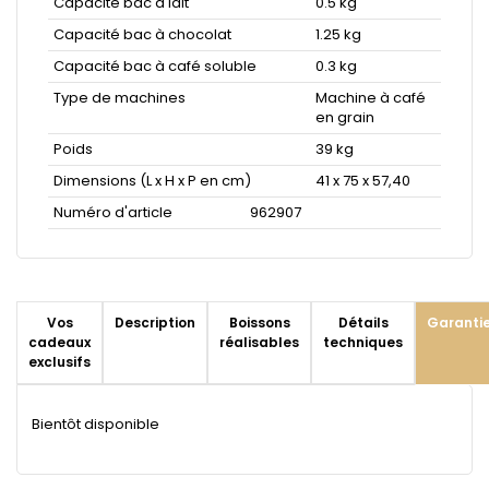
Capacité bac à lait
0.5 kg
Capacité bac à chocolat
1.25 kg
Capacité bac à café soluble
0.3 kg
Type de machines
Machine à café
en grain
Poids
39 kg
Dimensions (L x H x P en cm)
41 x 75 x 57,40
Numéro d'article
962907
Vos
Description
Boissons
Détails
Garanti
cadeaux
réalisables
techniques
exclusifs
Bientôt disponible