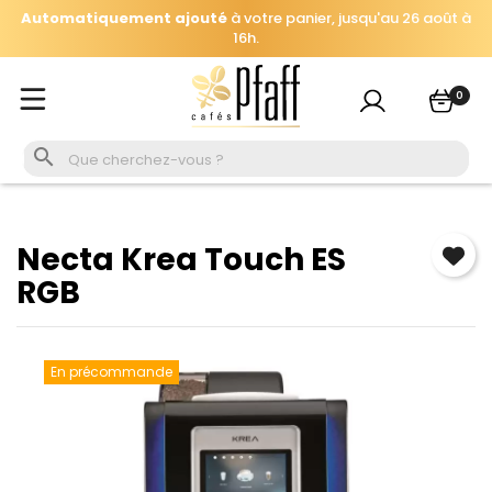
Automatiquement ajouté
à votre panier, jusqu'au 26 août à
×
Se connecter
16h.
Cap sur Muhura, terroir et notes ensoleillés de l'Est du
Vous devez être connecté pour enregistrer les produits
Rwanda :
250g offerts dès 69€ d'achat
.
0
de votre liste de souhaits.

Se connecter
Annuler
Necta Krea Touch ES
RGB
En précommande