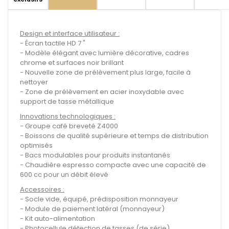
Design et interface utilisateur :
- Écran tactile HD 7 "
- Modèle élégant avec lumière décorative, cadres
chrome et surfaces noir brillant
- Nouvelle zone de prélèvement plus large, facile à
nettoyer
- Zone de prélèvement en acier inoxydable avec
support de tasse métallique
Innovations technologiques :
- Groupe café breveté Z4000
- Boissons de qualité supérieure et temps de distribution
optimisés
- Bacs modulables pour produits instantanés
- Chaudière espresso compacte avec une capacité de
600 cc pour un débit élevé
Accessoires :
- Socle vide, équipé, prédisposition monnayeur
- Module de paiement latéral (monnayeur)
- Kit auto-alimentation
- Photocellule détection de tasses (de série)