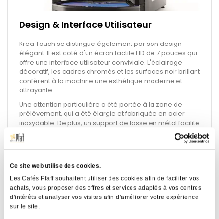
Design & Interface Utilisateur
Krea Touch se distingue également par son design
élégant. Il est doté d'un écran tactile HD de 7 pouces qui
offre une interface utilisateur conviviale. L'éclairage
décoratif, les cadres chromés et les surfaces noir brillant
confèrent à la machine une esthétique moderne et
attrayante.
Une attention particulière a été portée à la zone de
prélèvement, qui a été élargie et fabriquée en acier
inoxydable. De plus, un support de tasse en métal facilite
le nettoyage et l'entretien de la machine.
Électroniques
Ce site web utilise des cookies.
Krea Touch intègre une nouvelle plate-forme
Les Cafés Pfaff souhaitent utiliser des cookies afin de faciliter vos
électronique qui simplifie la gestion des écrans tactiles
achats, vous proposer des offres et services adaptés à vos centres
et la programmation de la machine. Cette amélioration
d'intérêts et analyser vos visites afin d'améliorer votre expérience
facilite l'utilisation et la personnalisation des
sur le site.
fonctionnalités selon les préférences de chaque