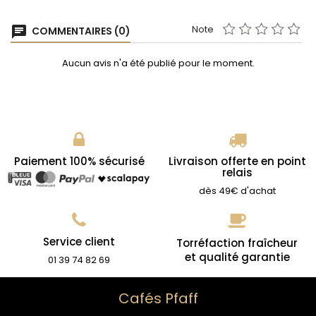
Note
chat
COMMENTAIRES (0)
Aucun avis n'a été publié pour le moment.
Paiement 100% sécurisé
Livraison offerte en point
relais
dès 49€ d'achat
Service client
Torréfaction fraîcheur
et qualité garantie
01 39 74 82 69
Cafés Pfaff