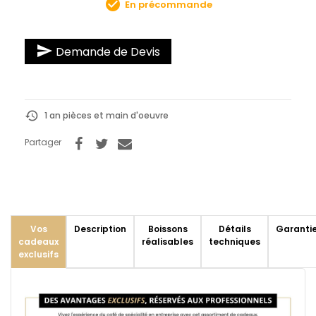
check_circle
En précommande
send
Demande de Devis
history
1 an pièces et main d'oeuvre
Partager
Vos
Description
Boissons
Détails
Garanti
cadeaux
réalisables
techniques
exclusifs