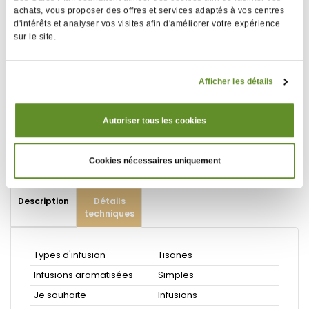
achats, vous proposer des offres et services adaptés à vos centres
d'intérêts et analyser vos visites afin d'améliorer votre expérience
sur le site.
Boîte contenant 24 sachets Cristal® emballés
individuellement. La texture, proche de la soie, permet
d'obtenir une infusion identique à celle que procurent
Afficher les détails
des infusions en vrac de qualité égale.
Poids net : 48 g
DLUO conseillée de 30 mois
Autoriser tous les cookies
Cookies nécessaires uniquement
Description
Détails
techniques
Types d'infusion
Tisanes
Infusions aromatisées
Simples
Je souhaite
Infusions