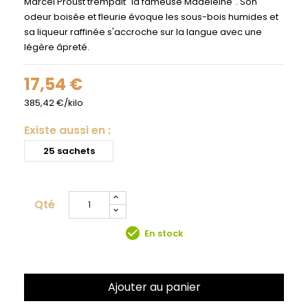
Marcel Proust trempait "la fameuse Madeleine". Son
odeur boisée et fleurie évoque les sous-bois humides et
sa liqueur raffinée s'accroche sur la langue avec une
légère âpreté.
17,54 €
385,42 €/kilo
Existe aussi en :
25 sachets
Qté
check_circle
En stock
Ajouter au panier