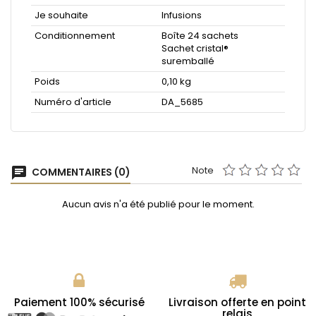
Je souhaite
Infusions
Conditionnement
Boîte 24 sachets
Sachet cristal®
suremballé
Poids
0,10 kg
Numéro d'article
DA_5685
Note
chat
COMMENTAIRES (0)
Aucun avis n'a été publié pour le moment.
Paiement 100% sécurisé
Livraison offerte en point
relais