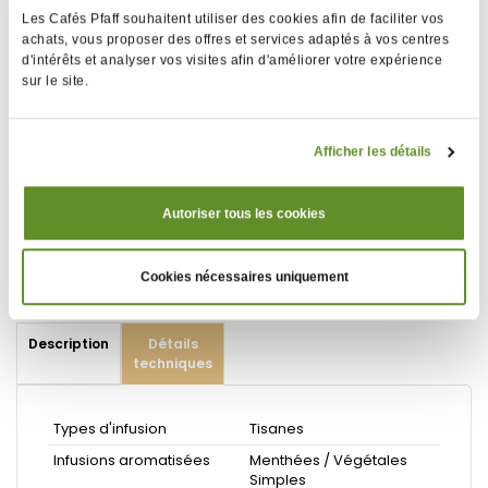
Température d'eau conseillée : 100°C
Les Cafés Pfaff souhaitent utiliser des cookies afin de faciliter vos
achats, vous proposer des offres et services adaptés à vos centres
d'intérêts et analyser vos visites afin d'améliorer votre expérience
sur le site.
Boîte contenant 24 sachets Cristal® emballés
individuellement. La texture, proche de la soie, permet
Afficher les détails
d'obtenir une infusion identique à celle que procurent
des infusions en vrac de qualité égale.
Poids net : 36 g
Autoriser tous les cookies
DLUO conseillée de 30 mois
Cookies nécessaires uniquement
Description
Détails
techniques
Types d'infusion
Tisanes
Infusions aromatisées
Menthées / Végétales
Simples