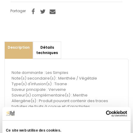
Partager
Description
Détails
techniques
Note dominante : Les Simples
Note(s) secondaire(s) : Menthée / Végétale
Type(s) d'infusion(s) : Tisane
Saveur principale : Verveine
Saveur(s) complémentaire(s) : Menthe
Allergène(s) : Produit pouvant contenir des traces
fortuites de fruits à coque et d’arachides
Suggestion de préparation :
Temps d'infusion conseillé : 6 mn
Ce site web utilise des cookies.