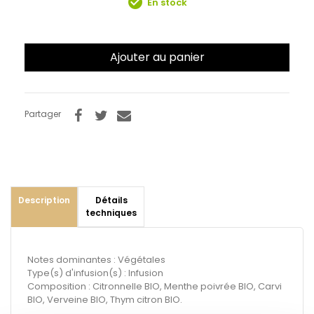
check_circle
En stock
Ajouter au panier
Partager
Description
Détails
techniques
Notes dominantes : Végétales
Type(s) d'infusion(s) : Infusion
Composition : Citronnelle BIO, Menthe poivrée BIO, Carvi
BIO, Verveine BIO, Thym citron BIO.