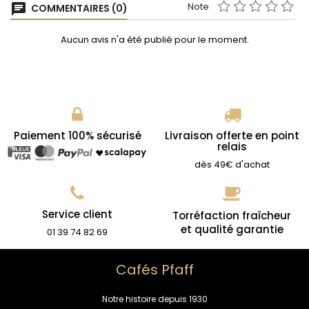
Note
chat
COMMENTAIRES (0)
Aucun avis n'a été publié pour le moment.
Paiement 100% sécurisé
Livraison offerte en point
relais
dès 49€ d'achat
Service client
Torréfaction fraîcheur
et qualité garantie
01 39 74 82 69
Cafés Pfaff
Notre histoire depuis 1930