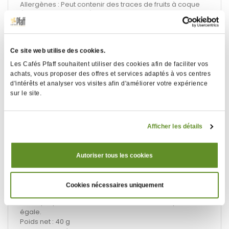
Allergènes : Peut contenir des traces de fruits à coque
(amandes, noisettes), de lait et de soja.
Conservation : À conserver dans son emballage
d'origine, à l'abri de la lumière.
Température maximale : 25 °C. Humidité relative
Ce site web utilise des cookies.
maximale : 70%.
Les Cafés Pfaff souhaitent utiliser des cookies afin de faciliter vos
achats, vous proposer des offres et services adaptés à vos centres
d'intérêts et analyser vos visites afin d'améliorer votre expérience
sur le site.
Temps d'infusion conseillé
5 min
Afficher les détails
Température d'eau conseillée
95°C
Autoriser tous les cookies
Boîte contenant 20 sachets Cristal®. La texture, proche
Cookies nécessaires uniquement
de la soie, permet d'obtenir une infusion identique à
celle que procurent des infusions en vrac de qualité
égale.
Poids net : 40 g