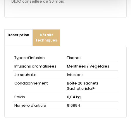
DLUO conseillée de 30 mois
Description
Détails
techniques
Types d'infusion
Tisanes
Infusions aromatisées
Menthées / Végétales
Je souhaite
Infusions
Conditionnement
Boîte 20 sachets
Sachet cristal®
Poids
0,04 kg
Numéro d'article
916894