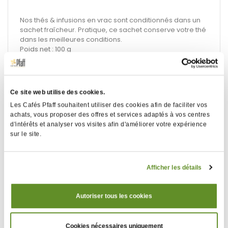
Nos thés & infusions en vrac sont conditionnés dans un
sachet fraîcheur. Pratique, ce sachet conserve votre thé
dans les meilleures conditions.
Poids net : 100 g
DLUO conseillée de 30 mois
Ce site web utilise des cookies.
Les Cafés Pfaff souhaitent utiliser des cookies afin de faciliter vos
achats, vous proposer des offres et services adaptés à vos centres
Description
Détails
d'intérêts et analyser vos visites afin d'améliorer votre expérience
techniques
sur le site.
Types de Thé
Thé Noir
Afficher les détails
Thés d'origine
Ceylan
Je souhaite
Thés
Autoriser tous les cookies
Conditionnement
Sachet vrac
Poids
0,10 kg
Cookies nécessaires uniquement