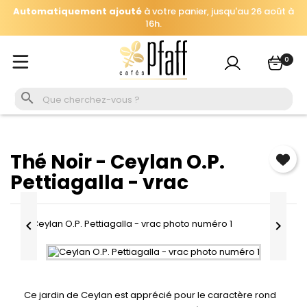
Automatiquement ajouté
à votre panier, jusqu'au 26 août à
×
Se connecter
16h.
Cap sur Muhura, terroir et notes ensoleillés de l'Est du
Vous devez être connecté pour enregistrer les produits
Rwanda :
250g offerts dès 69€ d'achat
.
0
de votre liste de souhaits.

Se connecter
Annuler
Thé Noir - Ceylan O.P.
Pettiagalla - vrac


Ce jardin de Ceylan est apprécié pour le caractère rond