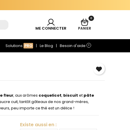
ès 69€ d'achat
.
0
ME CONNECTER
PANIER
Solutions
PRO
Le Blog
Besoin d'aide
?
×
e
e fleur
, aux arômes
coquelicot
,
biscuit
et
pâte
sucre cuit, tantôt gâteaux de nos grand-mères,
aveurs, peu importe ce thé est un délice !
Existe aussi en :
r