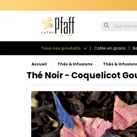
Cap sur Muhu

Tous nos produits
Cafés en grains
Be
Accueil
Thés & Infusions
Thés & Infusion
Thé Noir - Coquelicot G
Se
Vou
sou