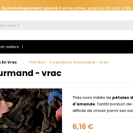
Automatiquement ajouté
à votre panier, jusqu'au 26 août à 16h.
ra, terroir et notes ensoleillés de l'Est du Rwanda :
250g offerts d
st-sellers
s En Vrac
Thé Noir - Coquelicot Gourmand - Vrac
ourmand - vrac
 connecter
s devez être connecté pour enregistrer les produits de votre liste d
Thés noirs mêlés de
pétales d
haits.
d'amande
. Tantôt bonbon de 
difficile de choisir parmi ses s
6,16 €
Se connecte
Annuler