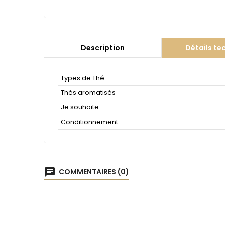
Description
Détails te
Types de Thé
Thés aromatisés
Je souhaite
Conditionnement
chat
COMMENTAIRES (0)