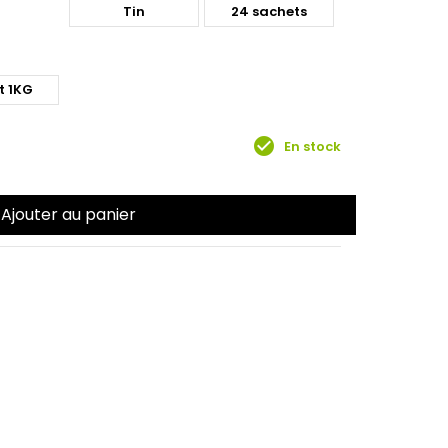
Tin
24 sachets
t 1KG
check_circle
En stock
Ajouter au panier