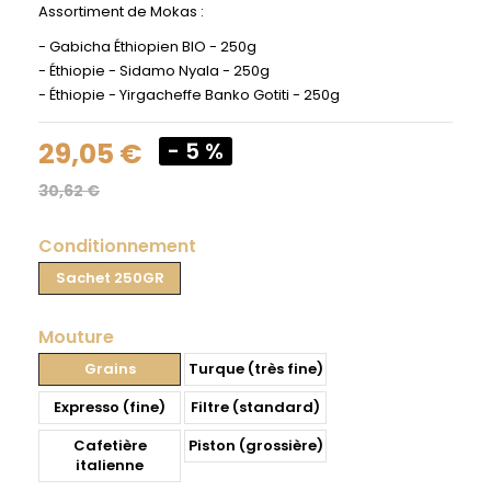
Assortiment de Mokas :
- Gabicha Éthiopien BIO - 250g
- Éthiopie - Sidamo Nyala - 250g
- Éthiopie - Yirgacheffe Banko Gotiti - 250g
29,05 €
- 5 %
30,62 €
Conditionnement
Sachet 250GR
Mouture
Grains
Turque (très fine)
Expresso (fine)
Filtre (standard)
Cafetière
Piston (grossière)
italienne