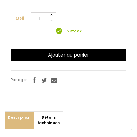
Qté
check_circle
En stock
Ajouter au panier
Partager
Description
Détails
techniques