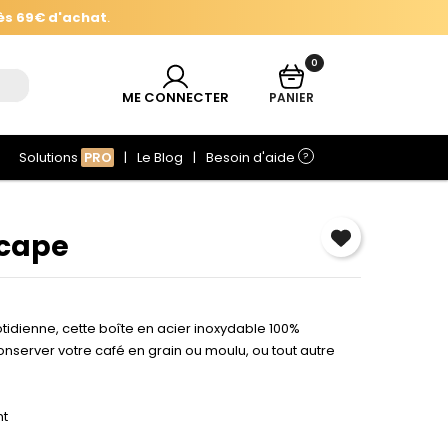
ès 69€ d'achat
.
0
ès 69€ d'achat
.
ME CONNECTER
PANIER
Solutions
PRO
Le Blog
Besoin d'aide
?
scape
×
e
tidienne, cette boîte en acier inoxydable 100%
nserver votre café en grain ou moulu, ou tout autre
nt
r