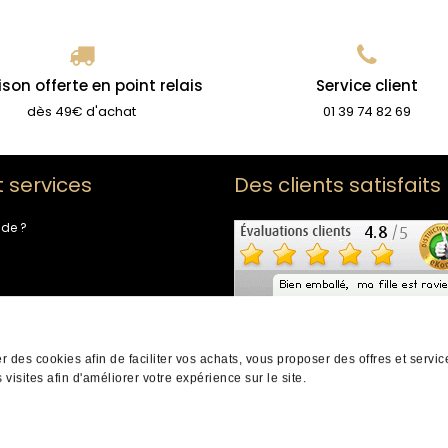
ison offerte en point relais
Service client
dès 49€ d'achat
01 39 74 82 69
t services
Des clients satisfaits
ide ?
de fidélité
-nous
er des cookies afin de faciliter vos achats, vous proposer des offres et servi
 visites afin d'améliorer votre expérience sur le site.
ts réservés |
Mentions légales
|
CGV
|
Infos cookies
|
Protection des