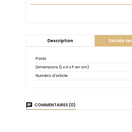
Description
Détails te
Poids
Dimensions (L x H x P en cm)
Numéro d'article
chat
COMMENTAIRES (0)