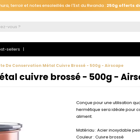
ra, terroir et notes ensoleillés de l'Est du Rwanda :
250g offerts d
Automatiquement ajouté
à votre panier, jusqu'au 26 août à 16h.
ra, terroir et notes ensoleillés de l'Est du Rwanda :
250g offerts d
st-sellers
te De Conservation Métal Cuivre Brossé - 500g - Airscape
tal cuivre brossé - 500g - Air
 connecter
s devez être connecté pour enregistrer les produits de votre liste d
Conçue pour une utilisation quo
haits.
hermétique sera idéale pour co
aliment.
Matériau : Acier inoxydable pei
Se connecte
Annuler
Couleur : Cuivre brossé