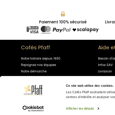
Paiement 100% sécurisé
Livra
Cafés Pfaff
Aide e
Notre histoire depuis 1930
Besoin d'a
Rejoignez nos équipes
Infos SAV
Notre démarche
Livraison
Univers café
Programme 
Contactez
Ce site web utilise des cookies.
Les Cafés Pfaff souhaitent utilis
centres d'intérêts et analyser vos
Cafés PFAFF ©
2026
- Tous droi
données personnelles
Afficher les détails