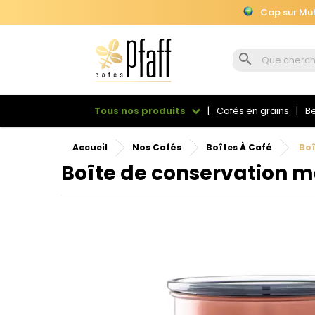
Cap sur Muhu

Cap sur Muhu
Tous nos produits
Cafés en grains
Be
Accueil
Nos Cafés
Boîtes À Café
Boî
Boîte de conservation mé
Se
Vou
sou