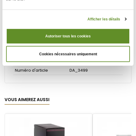
Types de Thé
Thé Vert
Thés aromatisés
Agrumes
Fruits exotiques
Afficher les détails
Épicées / Boisées
Je souhaite
Thés
Autoriser tous les cookies
Conditionnement
Boîte 24 sachets
Sachet cristal®
suremballé
Cookies nécessaires uniquement
Poids
0,10 kg
Numéro d'article
DA_3499
VOUS AIMEREZ AUSSI