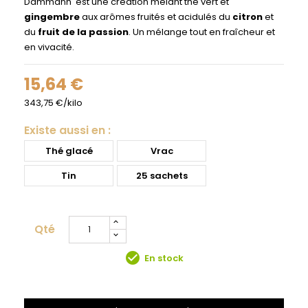
Dammann' est une création mêlant thé vert et
gingembre
aux arômes fruités et acidulés du
citron
et
du
fruit de la passion
. Un mélange tout en fraîcheur et
en vivacité.
15,64 €
343,75 €/kilo
Existe aussi en :
Thé glacé
Vrac
Tin
25 sachets
Qté
check_circle
En stock