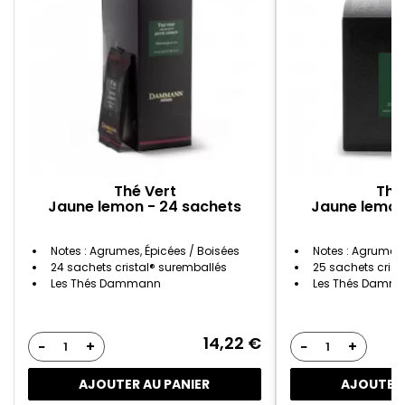
Thé Vert
Thé
Jaune lemon - 24 sachets
Jaune lemon
Notes : Agrumes, Épicées / Boisées
Notes : Agrumes,
24 sachets cristal® suremballés
25 sachets crist
Les Thés Dammann
Les Thés Damm
14,22 €
−
+
−
+
AJOUTER AU PANIER
AJOUTER 