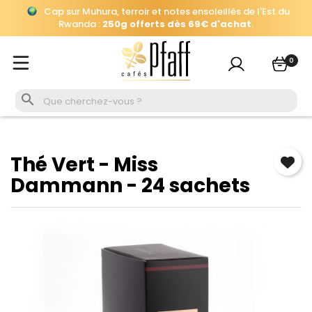
Cap sur Muhura, terroir et notes ensoleillés de l'Est du
×
Se connecter
Rwanda :
250g offerts dès 69€ d'achat
.
Automatiquement ajouté
à votre panier, jusqu'au 26 août à
Vous devez être connecté pour enregistrer les produits
16h.
0
de votre liste de souhaits.
Cap sur Muhura, terroir et notes ensoleillés de l'Est du
Rwanda :
250g offerts dès 69€ d'achat
.

Se connecter
Annuler
Thé Vert - Miss
Dammann - 24 sachets