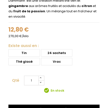
Dammann' est une création mêlant thé vert et
gingembre
aux arômes fruités et acidulés du
citron
et
du
fruit de la passion
. Un mélange tout en fraîcheur et
en vivacité.
12,80 €
270,00 €/kilo
Existe aussi en :
Tin
24 sachets
Thé glacé
Vrac
Qté
check_circle
En stock