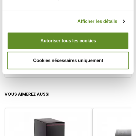
Types de Thé
Thé Vert
Thés aromatisés
Agrumes
Fruits exotiques
Afficher les détails
Épicées / Boisées
Je souhaite
Thés
Autoriser tous les cookies
Conditionnement
Boîte 25 sachets
Sachet cristal®
Poids
0,08 kg
Cookies nécessaires uniquement
Numéro d'article
DA_5707
VOUS AIMEREZ AUSSI