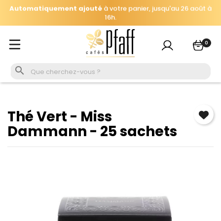
Automatiquement ajouté
à votre panier, jusqu'au 26 août à
×
Se connecter
16h.
Cap sur Muhura, terroir et notes ensoleillés de l'Est du
Vous devez être connecté pour enregistrer les produits
Rwanda :
250g offerts dès 69€ d'achat
.
0
de votre liste de souhaits.

Se connecter
Annuler
Thé Vert - Miss
Dammann - 25 sachets