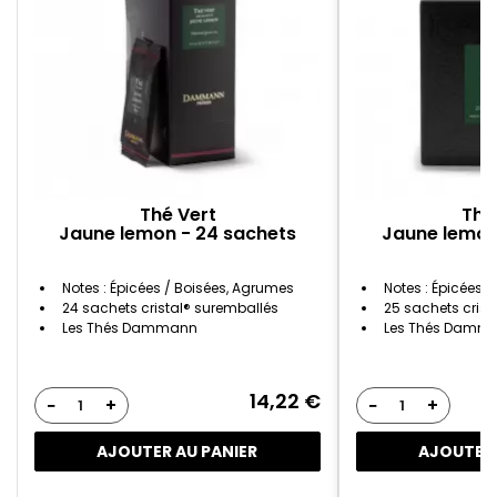
Thé Vert
Thé
Jaune lemon - 24 sachets
Jaune lemon
Notes : Épicées / Boisées, Agrumes
Notes : Épicées 
24 sachets cristal® suremballés
25 sachets crist
Les Thés Dammann
Les Thés Damm
14,22 €
−
+
−
+
AJOUTER AU PANIER
AJOUTER 