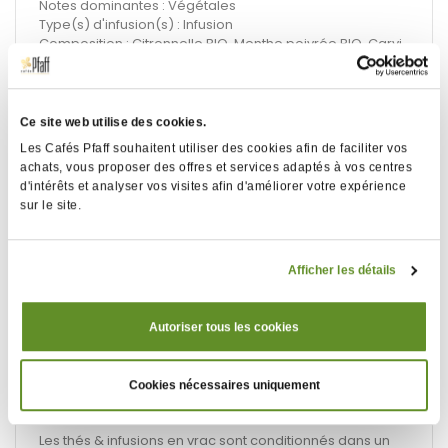
Notes dominantes : Végétales
Type(s) d'infusion(s) : Infusion
Composition : Citronnelle BIO, Menthe poivrée BIO, Carvi
BIO, Verveine BIO, Thym citron BIO.
Allergènes : Peut contenir des traces de fruits à coque
(amandes, noisettes), de lait et de soja.
Ce site web utilise des cookies.
Conservation : À conserver dans son emballage
Les Cafés Pfaff souhaitent utiliser des cookies afin de faciliter vos
d'origine, à l'abri de la lumière.
achats, vous proposer des offres et services adaptés à vos centres
Température maximale : 25 °C. Humidité relative
d'intérêts et analyser vos visites afin d'améliorer votre expérience
maximale : 70%.
sur le site.
Afficher les détails
Temps d'infusion conseillé
5 min
Autoriser tous les cookies
Température d'eau conseillée
95°C
Cookies nécessaires uniquement
Les thés & infusions en vrac sont conditionnés dans un