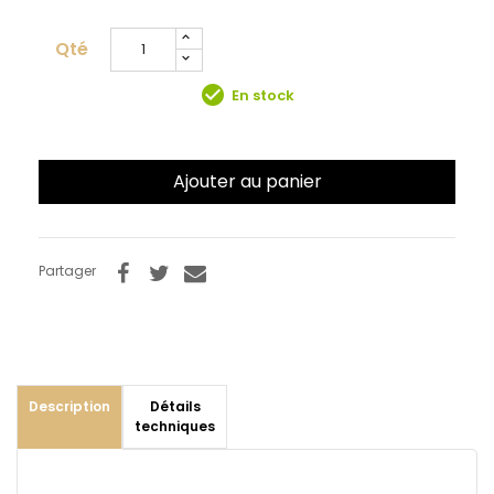
Qté
check_circle
En stock
Ajouter au panier
Partager
Description
Détails
techniques